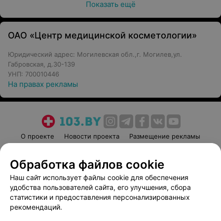
Показать ещё
ОАО «Центр медицинской косметологии»
Юридический адрес: Могилевская обл.,г. Могилев,ул.
Габровская, д.30-139
УНП: 700010446
На правах рекламы
О проекте
Новости проекта
Размещение рекламы
Медицинский маркетинг
Публичный договор
Обработка файлов cookie
Пользовательское соглашение
Способы оплаты
Наш сайт использует файлы cookie для обеспечения
Вакансии
Партнеры
удобства пользователей сайта, его улучшения, сбора
Написать руководителю 103.by
статистики и предоставления персонализированных
Написать в поддержку
рекомендаций.
Персональные настройки cookie