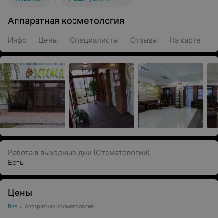
Аппаратная косметология
Инфо
Цены
Специалисты
Отзывы
На карте
Работа в выходные дни (Стоматологии)
Есть
Цены
Все
/
Аппаратная косметология