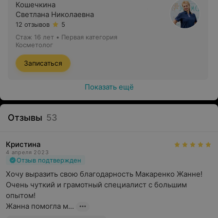
Кошечкина
Химический пилинг (миндальный, азелаиновый,
Светлана Николаевна
гликолевый, ретиноловый, салициловый)
12 отзывов
5
Дарсонваль
Стаж 16 лет
•
Первая категория
Косметолог
Криомассаж
Записаться
Программы профессионального ухода за кожей лица
Восковая депиляция
Показать ещё
Прокол мочек ушей
Отзывы
53
Кристина
4 апреля 2023
Отзыв подтвержден
Хочу выразить свою благодарность Макаренко Жанне! 
Очень чуткий и грамотный специалист с большим 
опытом! 

Жанна помогла м...