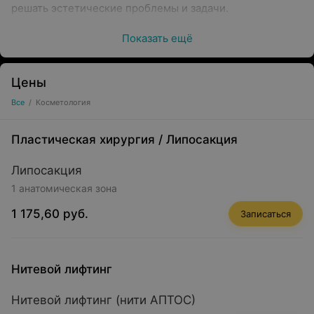
решать эстетические проблемы и задачи.
Показать ещё
Врачи-косметологи проводят такие
Цены
процедуры как:
Все
/
Косметология
Пластическая хирургия
/
Липосакция
Консультация врача косметолога
Липосакция
Лазерная эпиляция
1 анатомическая зона
Плазмотерапия
1 175,60 руб.
Записаться
Фотоомоложение
Инъекционные методики (контурная пластика,
Нитевой лифтинг
увеличение губ, диспорт, нейронокс,
ботулинотерапия, мезотерапия, биоревитализация,
Нитевой лифтинг (нити АПТОС)
бирепарация)