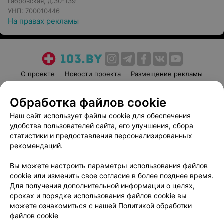
Габровская, д.30-139
УНП: 700010446
На правах рекламы
О проекте
Новости проекта
Размещение рекламы
Медицинский маркетинг
Публичный договор
Обработка файлов cookie
Пользовательское соглашение
Способы оплаты
Наш сайт использует файлы cookie для обеспечения
Вакансии
Партнеры
удобства пользователей сайта, его улучшения, сбора
Написать руководителю 103.by
статистики и предоставления персонализированных
Написать в поддержку
рекомендаций.
Персональные настройки cookie
Вы можете настроить параметры использования файлов
Обработка персональных данных
cookie или изменить свое согласие в более позднее время.
Для получения дополнительной информации о целях,
сроках и порядке использования файлов cookie вы
можете ознакомиться с нашей
Политикой обработки
файлов cookie