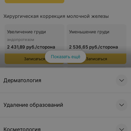
Хирургическая коррекция молочной железы
Увеличение груди
Уменьшение груди
эндопротезом
2 431,89 руб./сторона
2 536,65 руб./сторона
Показать ещё
Записаться
Записаться
Подтяжка груди
Коррекция втянутого
(мастопексия)
соска
Дерматология
2 940,55 руб./сторона
1 685,99 руб.
Записаться
Записаться
Удаление образований
Лечение гинекомастии
1 203,62 руб.
Косметология