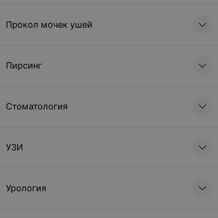
1 732,60 руб.
2 004 руб.
Прокол мочек ушей
Записаться
Записаться
Восстановление
девственности
Пирсинг
(гименопластика)
1 428,49 руб.
Стоматология
Записаться
Хирургическая коррекция лица, шеи и их областей
УЗИ
Нижняя двухсторонняя
Нижняя двухсторонняя
блефаропластика
блефаропластика с
устранением жировых
Урология
грыж
1 790,30 руб.
1 989,20 руб.