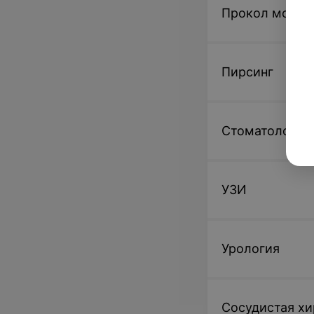
Прокол мочек
Пирсинг
Стоматология
УЗИ
Урология
Сосудистая хи