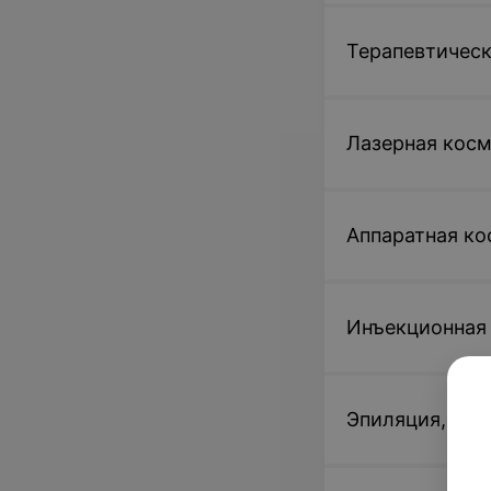
Терапевтическ
Лазерная кос
Аппаратная ко
Инъекционная
Эпиляция, деп