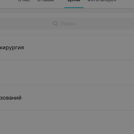
хирургия
азований